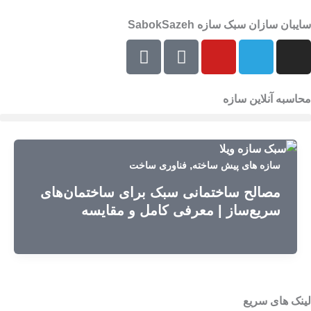
رش
سایبان سازان سبک سازه SabokSazeh
ه
E
E
Y
T
I
حتوا
e
a
o
e
n
i
p
u
l
s
t
a
t
e
t
محاسبه آنلاین سازه
a
r
u
g
a
a
a
b
r
g
t
e
a
r
m
a
,
سازه های پیش ساخته
فناوری ساخت
m
مصالح ساختمانی سبک برای ساختمان‌های
سریع‌ساز | معرفی کامل و مقایسه
لینک های سریع