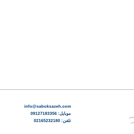
ارتباط با ما
info@saboksazeh.com
موبایل: 09127183356
ینر
تلفن: 02165232180
نی