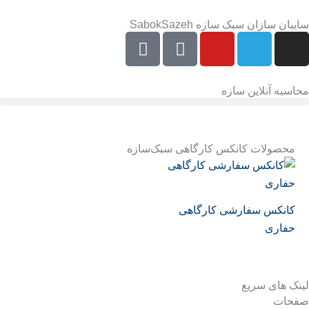
رش
سایبان سازان سبک سازه SabokSazeh
ه
E
E
Y
T
I
حتوا
e
a
o
e
n
i
p
u
l
s
t
a
t
e
t
محاسبه آنلاین سازه
a
r
u
g
a
a
a
b
r
g
t
e
a
r
محصولات کانکس کارگاهی سبک‌سازه
m
a
m
کانکس سفارشی کارگاهی
حفاری
لینک های سریع
صفحات