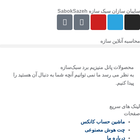
رش
سایبان سازان سبک سازه SabokSazeh
ه
E
E
Y
T
I
حتوا
e
a
o
e
n
i
p
u
l
s
t
a
t
e
t
محاسبه آنلاین سازه
a
r
u
g
a
a
a
b
r
g
t
e
a
r
محصولات پانل منیزیم برد سبک‌سازه
m
a
به نظر می رسد ما نمی توانیم آنچه شما به دنبال آن هستید را
m
پیدا کنیم.
لینک های سریع
صفحات
ماشین حساب کانکس
چت هوش مصنوعی
درباره ما