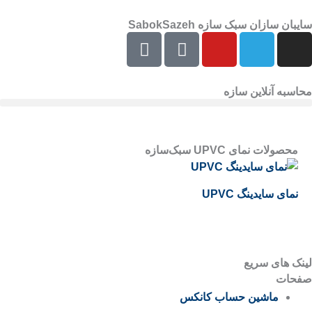
رش
سایبان سازان سبک سازه SabokSazeh
ه
E
E
Y
T
I
حتوا
e
a
o
e
n
i
p
u
l
s
t
a
t
e
t
محاسبه آنلاین سازه
a
r
u
g
a
a
a
b
r
g
t
e
a
r
محصولات نمای UPVC سبک‌سازه
m
a
m
نمای سایدینگ UPVC
لینک های سریع
صفحات
ماشین حساب کانکس