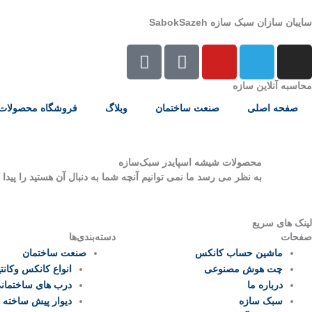
رش
سایبان سازان سبک سازه SabokSazeh
ه
حتوا
E
E
Y
T
I
e
a
o
e
n
i
p
u
l
s
محاسبه آنلاین سازه
t
a
t
e
t
صفحه اصلی
صنعت ساختمان
وبلاگ
فروشگاه محصولات
a
r
u
g
a
a
a
b
r
g
t
e
a
r
محصولات شیشه‌ اسپایدر سبک‌سازه
m
a
به نظر می رسد ما نمی توانیم آنچه شما به دنبال آن هستید را پیدا ک
m
لینک های سریع
صفحات
دسته‌بندی‌ها
ماشین حساب کانکس
صنعت ساختمان
چت هوش مصنوعی
انواع کانکس وکانتی
درباره ما
درب های ساختمان
سبک سازه
دیوار پیش ساخته