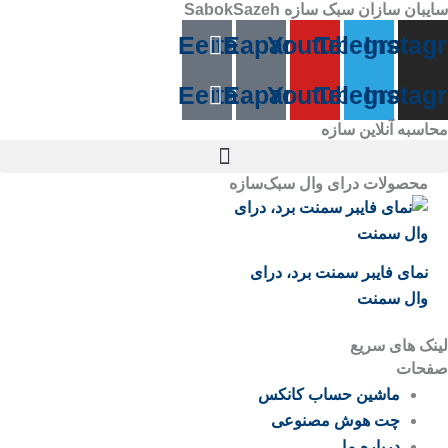
سایبان سازان سبک سازه SabokSazeh
رش
ه
Eeitaa
Eaparat
Youtube
Telegram
Instag
حتوا
Eeitaa
Eaparat
Youtube
Telegram
Instag
محاسبه آنلاین سازه
محصولات درای وال سبک‌سازه
نمای فایبر سمنت برد، درای
وال سمنت
لینک های سریع
صفحات
ماشین حساب کانکس
چت هوش مصنوعی
درباره ما