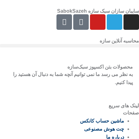
رش
سایبان سازان سبک سازه SabokSazeh
ه
E
E
Y
T
I
حتوا
e
a
o
e
n
i
p
u
l
s
t
a
t
e
t
محاسبه آنلاین سازه
a
r
u
g
a
a
a
b
r
g
t
e
a
r
محصولات بتن اکسپوز سبک‌سازه
m
a
به نظر می رسد ما نمی توانیم آنچه شما به دنبال آن هستید را
m
پیدا کنیم.
لینک های سریع
صفحات
ماشین حساب کانکس
چت هوش مصنوعی
درباره ما